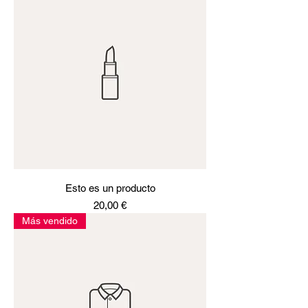
Esto es un producto
Precio
20,00 €
Más vendido