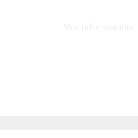
Más información:
TEL: 977 04 26 61 &
6
TAQUÍGRAFO MARTI 13,
TARRAGONA